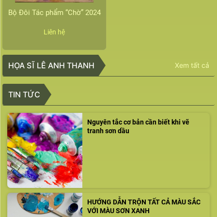
Bộ Đôi Tác phẩm “Chờ” 2024
Liên hệ
HỌA SĨ LÊ ANH THANH
Xem tất cả
TIN TỨC
Nguyên tắc cơ bản cần biết khi vẽ
tranh sơn dầu
HƯỚNG DẪN TRỘN TẤT CẢ MÀU SẮC
VỚI MÀU SƠN XANH