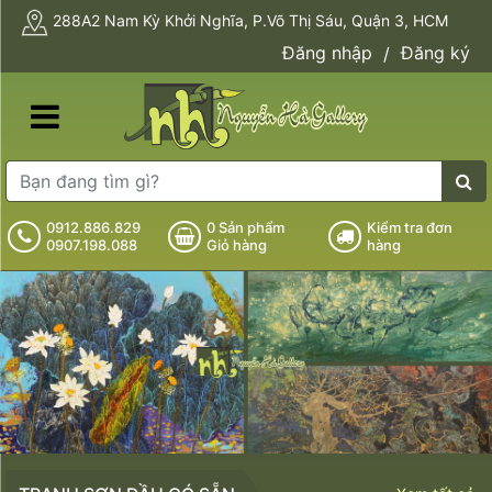
288A2 Nam Kỳ Khởi Nghĩa, P.Võ Thị Sáu, Quận 3, HCM
Đăng nhập
Đăng ký
/
0912.886.829
0
Sản phẩm
Kiểm tra đơn
0907.198.088
Giỏ hàng
hàng