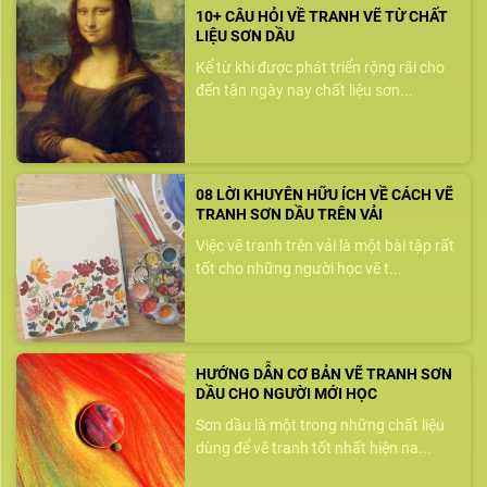
10+ CÂU HỎI VỀ TRANH VẼ TỪ CHẤT
LIỆU SƠN DẦU
Kể từ khi được phát triển rộng rãi cho
đến tận ngày nay chất liệu sơn...
08 LỜI KHUYÊN HỮU ÍCH VỀ CÁCH VẼ
TRANH SƠN DẦU TRÊN VẢI
Việc vẽ tranh trên vải là một bài tập rất
tốt cho những người học vẽ t...
HƯỚNG DẪN CƠ BẢN VẼ TRANH SƠN
DẦU CHO NGƯỜI MỚI HỌC
Sơn dầu là một trong những chất liệu
dùng để vẽ tranh tốt nhất hiện na...