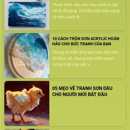
Thoạt nhìn, việc sơn màu xanh lá cây
rất là dễ dàng. Chỉ cần trộn màu vàng
và màu xanh là...
10 CÁCH TRỘN SƠN ACRYLIC HOÀN
HẢO CHO BỨC TRANH CỦA BẠN
Chúng tôi biết rằng bạn luôn háo hức
để được vẽ, nhưng một phần quan
trọng nhất của việc v...
05 MẸO VẼ TRANH SƠN DẦU
CHO NGƯỜI MỚI BẮT ĐẦU