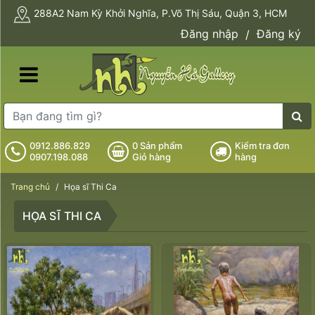
288A2 Nam Kỳ Khởi Nghĩa, P.Võ Thị Sáu, Quận 3, HCM
Đăng nhập
Đăng ký
/
0912.886.829
0
Sản phẩm
Kiểm tra đơn
0907.198.088
Giỏ hàng
hàng
Trang chủ
Họa sĩ Thi Ca
HỌA SĨ THI CA