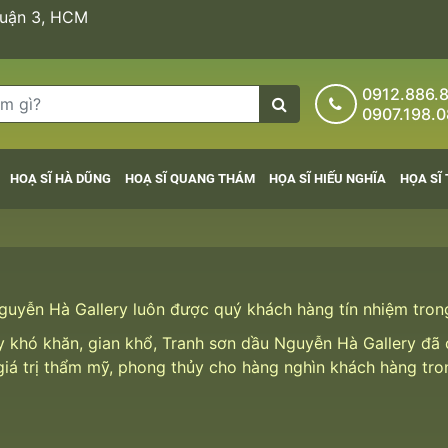
Quận 3, HCM
0912.886.
0907.198.
HOẠ SĨ HÀ DŨNG
HOẠ SĨ QUANG THÁM
HỌA SĨ HIẾU NGHĨA
HỌA SĨ 
uyễn Hà Gallery luôn được quý khách hàng tín nhiệm tro
đầy khó khăn, gian khổ, Tranh sơn dầu Nguyễn Hà Gallery đ
 giá trị thẩm mỹ, phong thủy cho hàng nghìn khách hàng tr