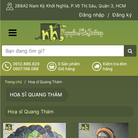
288A2 Nam Kỳ Khởi Nghĩa, P.Võ Thị Sáu, Quận 3, HCM
Đăng nhập
Đăng ký
/
0912.886.829
0
Sản phẩm
Kiểm tra đơn
0907.198.088
Giỏ hàng
hàng
Trang chủ
Hoạ sĩ Quang Thám
HOẠ SĨ QUANG THÁM
Hoạ sĩ Quang Thám