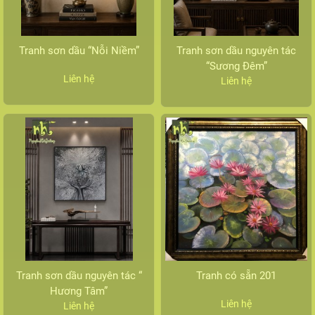
Tranh sơn dầu “Nỗi Niềm”
Tranh sơn dầu nguyên tác
“Sương Đêm”
Liên hệ
Liên hệ
Tranh sơn dầu nguyên tác “
Tranh có sẵn 201
Hương Tâm”
Liên hệ
Liên hệ