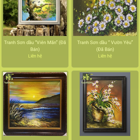
Tranh Sơn dầu “Viên Mãn” (Đã
Tranh Sơn dầu “ Vườn Yêu”
Bán)
(Đã Bán)
Liên hệ
Liên hệ