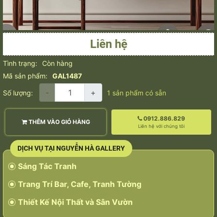
Liên hệ
Tình trạng:
Còn hàng
Mã sản phẩm:
GAL1487
-
+
Số lượng:
1
sản phẩm có sẵn
0912.886.829
THÊM VÀO GIỎ HÀNG
Liên hệ với chúng tôi
DỊCH VỤ TẠI NGUYỄN HÀ GALLERY
Sáng Tác Tranh
Trang Trí Bar, Cafe, Tranh Tường
Thiết Kế Nội Thất và Sân Vườn