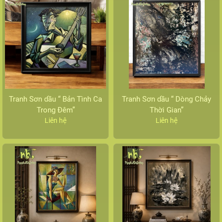
Tranh Sơn dầu “ Bản Tình Ca
Tranh Sơn dầu “ Dòng Chảy
Trong Đêm”
Thời Gian”
Liên hệ
Liên hệ