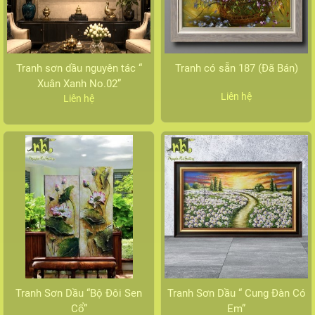
Tranh sơn dầu nguyên tác “
Tranh có sẵn 187 (Đã Bán)
Xuân Xanh No.02”
Liên hệ
Liên hệ
Tranh Sơn Dầu “Bộ Đôi Sen
Tranh Sơn Dầu “ Cung Đàn Có
Cổ”
Em”