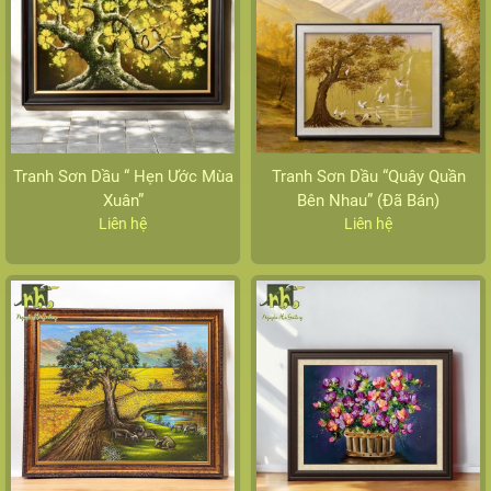
Tranh Sơn Dầu “ Hẹn Ước Mùa
Tranh Sơn Dầu “Quây Quần
Xuân”
Bên Nhau” (Đã Bán)
Liên hệ
Liên hệ