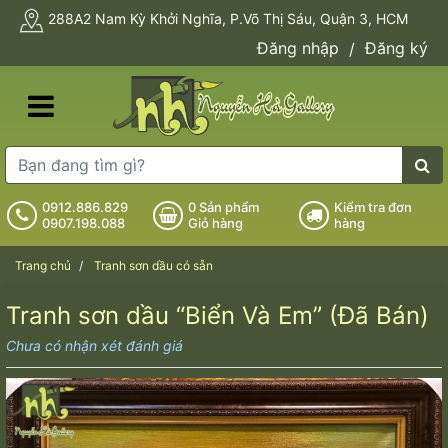
288A2 Nam Kỳ Khởi Nghĩa, P.Võ Thị Sáu, Quận 3, HCM
Đăng nhập
Đăng ký
/
0912.886.829
0
Sản phẩm
Kiểm tra đơn
0907.198.088
Giỏ hàng
hàng
Trang chủ
Tranh sơn dầu có sẵn
Tranh sơn dầu “Biển Và Em” (Đã Bán)
Chưa có nhận xét đánh giá