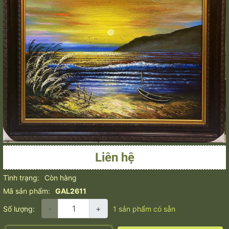
Liên hệ
Tình trạng:
Còn hàng
Mã sản phẩm:
GAL2611
-
+
Số lượng:
1
sản phẩm có sẵn