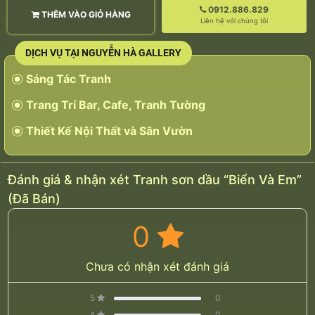
0912.886.829
THÊM VÀO GIỎ HÀNG
Liên hệ với chúng tôi
DỊCH VỤ TẠI NGUYỄN HÀ GALLERY
Sáng Tác Tranh
Trang Trí Bar, Cafe, Tranh Tường
Thiết Kế Nội Thất và Sân Vườn
Đánh giá & nhận xét Tranh sơn dầu “Biển Và Em”
(Đã Bán)
0
Chưa có nhận xét đánh giá
5
0
4
0