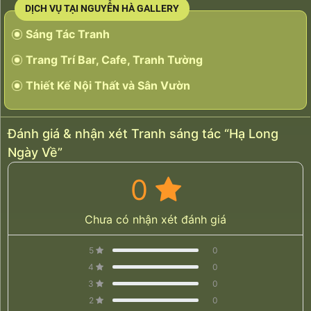
DỊCH VỤ TẠI NGUYỄN HÀ GALLERY
Sáng Tác Tranh
Trang Trí Bar, Cafe, Tranh Tường
Thiết Kế Nội Thất và Sân Vườn
Đánh giá & nhận xét Tranh sáng tác “Hạ Long
Ngày Về”
0
Chưa có nhận xét đánh giá
5
0
4
0
3
0
2
0