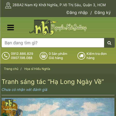
288A2 Nam Kỳ Khởi Nghĩa, P.Võ Thị Sáu, Quận 3, HCM
Đăng nhập
Đăng ký
/
0912.886.829
0
Sản phẩm
Kiểm tra đơn
0907.198.088
Giỏ hàng
hàng
Trang chủ
Họa sĩ Hiếu Nghĩa
Tranh sáng tác “Hạ Long Ngày Về”
Chưa có nhận xét đánh giá