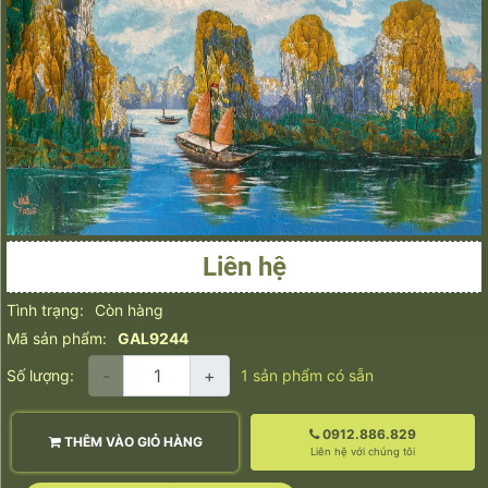
Liên hệ
Tình trạng:
Còn hàng
Mã sản phẩm:
GAL9244
-
+
Số lượng:
1
sản phẩm có sẵn
0912.886.829
THÊM VÀO GIỎ HÀNG
Liên hệ với chúng tôi